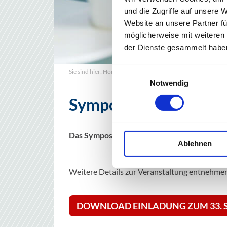
und die Zugriffe auf unsere 
Website an unsere Partner fü
möglicherweise mit weiteren
der Dienste gesammelt habe
Einwilligungsauswahl
Sie sind hier:
Home
Veranstaltungen
Archiv
Symposium
Notwendig
Symposium 2026
Das Symposium 2026 fand am 06. & 07. Febru
Ablehnen
Weitere Details zur Veranstaltung entnehmen 
DOWNLOAD EINLADUNG ZUM 33.